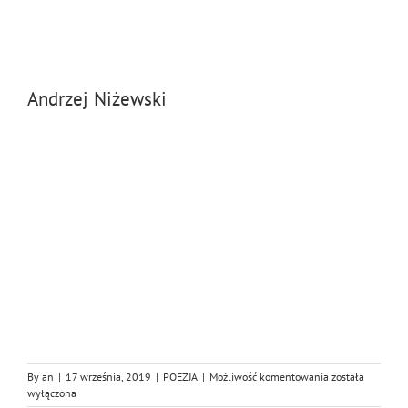
Andrzej Niżewski
XXX
By
an
|
17 września, 2019
|
POEZJA
|
Możliwość komentowania
została
(ognie
wyłączona