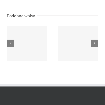
brunatne…)
Podobne wpisy
XXX ( na liściach
ŹRÓDŁO
złoconych…)