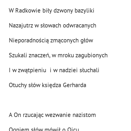
W Radkowie biły dzwony bazyliki
Nazajutrz w słowach odwracanych
Nieporadnością zmąconych głów
Szukali znaczeń, w mroku zagubionych
I w zwątpieniu i w nadziei słuchali
Otuchy słów księdza Gerharda
A On rzucając wezwanie nazistom
Ogniem słów mówił o Ojcu