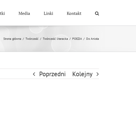
tki
Media
Linki
Kontakt
Strona główna
/
Twórczość
/
Twórczość literacka
/
POEZJA
/
Do Anioła
Poprzedni
Kolejny