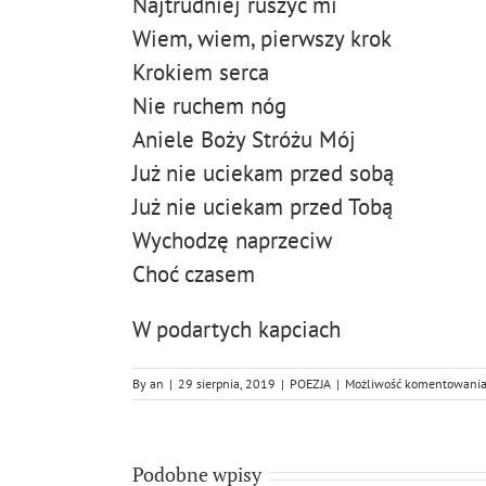
Najtrudniej ruszyć mi
Wiem, wiem, pierwszy krok
Krokiem serca
Nie ruchem nóg
Aniele Boży Stróżu Mój
Już nie uciekam przed sobą
Już nie uciekam przed Tobą
Wychodzę naprzeciw
Choć czasem
W podartych kapciach
By
an
|
29 sierpnia, 2019
|
POEZJA
|
Możliwość komentowani
Podobne wpisy