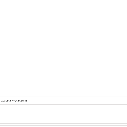
Do
a
została wyłączona
Anioła