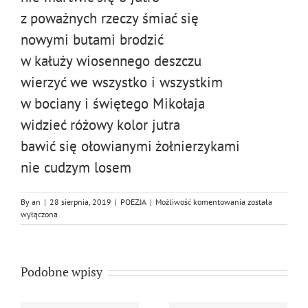
z poważnych rzeczy śmiać się
nowymi butami brodzić
w kałuży wiosennego deszczu
wierzyć we wszystko i wszystkim
w bociany i świętego Mikołaja
widzieć różowy kolor jutra
bawić się ołowianymi żołnierzykami
nie cudzym losem
Brama
By
an
|
28 sierpnia, 2019
|
POEZJA
|
Możliwość komentowania
została
wyłączona
Podobne wpisy