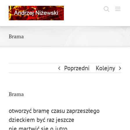
Skip
to
content
Brama
Poprzedni
Kolejny
Brama
otworzyć bramę czasu zaprzeszłego
dzieckiem być raz jeszcze
nie martwić się o jutro