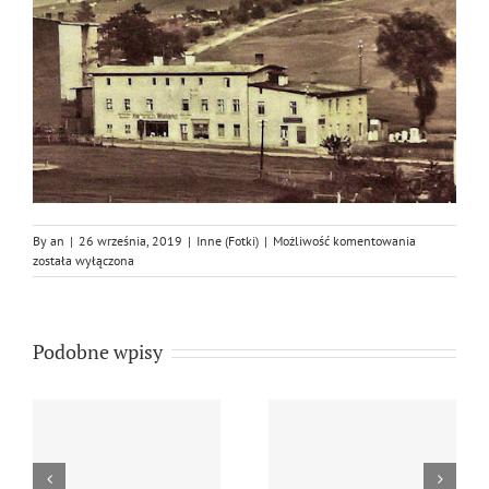
Nasz
By
an
|
26 września, 2019
|
Inne (Fotki)
|
Możliwość komentowania
budynek
została wyłączona
przu
ulicy
Kościuszki
24,
Podobne wpisy
początek
XX
wieku
13. listopada 2025 r.