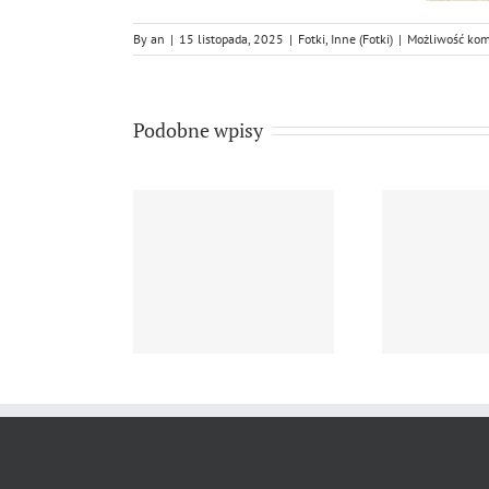
By
an
|
15 listopada, 2025
|
Fotki
,
Inne (Fotki)
|
Możliwość ko
Podobne wpisy
j Niżewski w Pod
NATURA pędzlem
We
retekstem….
malowana
27.0