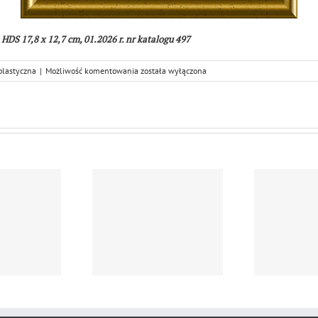
a HDS 17,8 x 12,7 cm, 01.2026 r. nr katalogu 497
Andrzej
plastyczna
|
Możliwość komentowania
została wyłączona
Niżewski
”
Motyw
morski
z
łodzią
II”
drzej Niżewski,
A
otyw morski z…
Mo