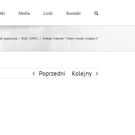
tki
Media
Linki
Kontakt
ść plastyczna
/
OLEJ | AKRYL
/
Andrzej Niżewski ” Motyw morski z łodzią II”
Poprzedni
Kolejny