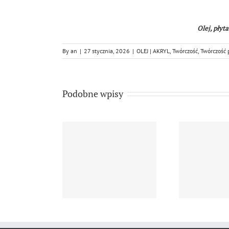
Olej, płyt
By
an
|
27 stycznia, 2026
|
OLEJ | AKRYL
,
Twórczość
,
Twórczość 
Podobne wpisy
rzej Niżewski
Andrzej Niżewski, ”
An
esja morska z…
Tulipany 2…
m