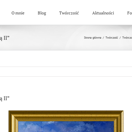
O mnie
Blog
Twórczość
Aktualności
Fo
ą II”
Strona główna
/
Twórczość
/
Twórczo
ą II”