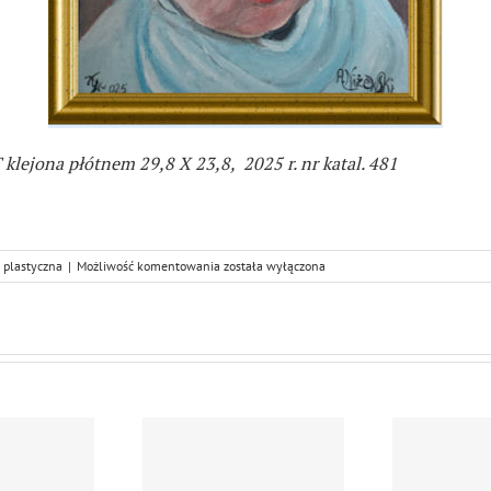
klejona płótnem 29,8 X 23,8, 2025 r. nr katal. 481
Andrzej
 plastyczna
|
Możliwość komentowania
została wyłączona
NIŻEWSKI,
mój
Prawnuczek…