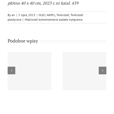
płótno 40 x 40 cm, 2023 r. nr katal. 439
By
an
|
2 lipca, 2023
|
OLEJ | AKRYL
,
Twórczość
,
Twórczość
STRUKTURALNY
plastyczna
|
Możliwość komentowania
została wyłączona
„SKALAR”
Podobne wpisy
Andrzej Niżewski, ”
Andrzej Niżewski,
…
Tulipany 2…
motyw morski z…