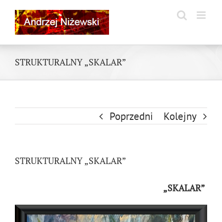
Skip
to
content
STRUKTURALNY „SKALAR”
Poprzedni
Kolejny
STRUKTURALNY „SKALAR”
„SKALAR”