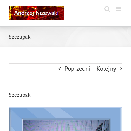
Skip
to
content
Szczupak
Poprzedni
Kolejny
Szczupak