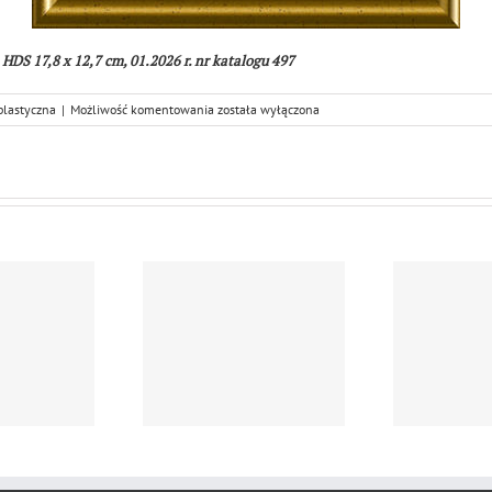
a HDS 17,8 x 12,7 cm, 01.2026 r. nr katalogu 497
Andrzej
plastyczna
|
Możliwość komentowania
została wyłączona
Niżewski
”
Motyw
morski
z
łodzią
II”
drzej Niżewski,
A
otyw morski z…
Mo