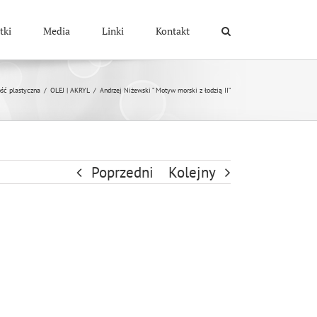
tki
Media
Linki
Kontakt
ść plastyczna
/
OLEJ | AKRYL
/
Andrzej Niżewski ” Motyw morski z łodzią II”
Poprzedni
Kolejny