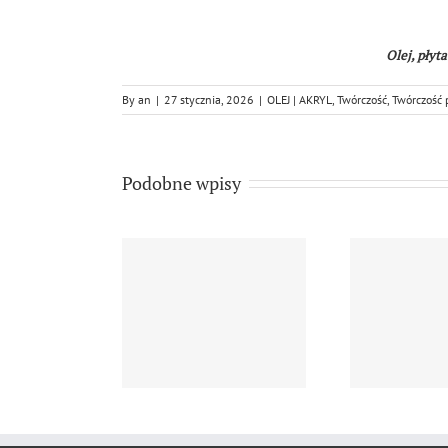
Olej, płyt
By
an
|
27 stycznia, 2026
|
OLEJ | AKRYL
,
Twórczość
,
Twórczość 
Podobne wpisy
rzej Niżewski
Andrzej Niżewski, ”
An
esja morska z…
Tulipany 2…
m