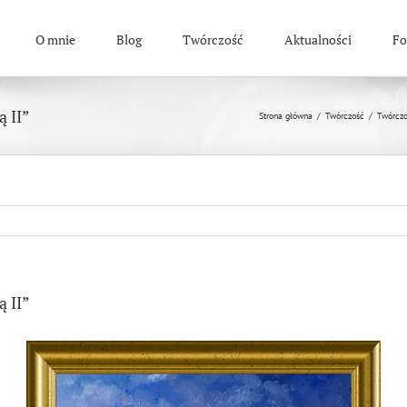
O mnie
Blog
Twórczość
Aktualności
Fo
ą II”
Strona główna
/
Twórczość
/
Twórczo
ą II”