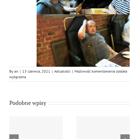
Zebranie
By
an
|
13 czerwca, 2021
|
Aktualości
|
Możliwość komentowania
została
Związku
wyłączona
Artystów
Plastyków
w
Wałbrzychu
Podobne wpisy