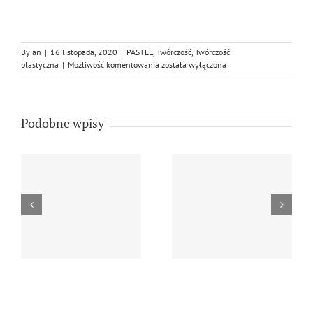
By
an
|
16 listopada, 2020
|
PASTEL
,
Twórczość
,
Twórczość
AUTOPORTRET
plastyczna
|
Możliwość komentowania
została wyłączona
Podobne wpisy
Andrzej Niżewski, ”
Andrzej Niżewski,
…
Tulipany 2…
motyw morski z…